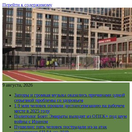
Перейти к содержимому
9 августа, 2026
Запоры и громкая музыка оказались причинами одной
серьезной проблемы со здоровьем
1,9 млн человек прошли диспансеризацию на рабочем
месте в 2025 году
Политолог Бовт: Эмираты выходят из ОПЕК+ под шум
войны с Ираном
Пушилин: пять человек пострадали из-за атак