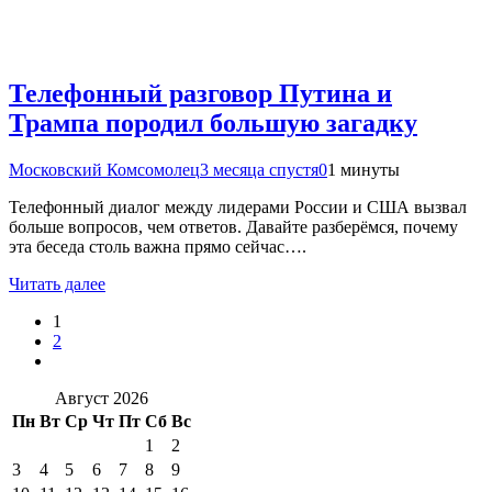
Телефонный разговор Путина и
Трампа породил большую загадку
Московский Комсомолец
3 месяца спустя
0
1 минуты
Телефонный диалог между лидерами России и США вызвал
больше вопросов, чем ответов. Давайте разберёмся, почему
эта беседа столь важна прямо сейчас….
Читать далее
1
2
Август 2026
Пн
Вт
Ср
Чт
Пт
Сб
Вс
1
2
3
4
5
6
7
8
9