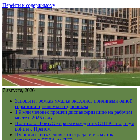
Перейти к содержимому
7 августа, 2026
Запоры и громкая музыка оказались причинами одной
серьезной проблемы со здоровьем
1,9 млн человек прошли диспансеризацию на рабочем
месте в 2025 году
Политолог Бовт: Эмираты выходят из ОПЕК+ под шум
войны с Ираном
Пушилин: пять человек пострадали из-за атак