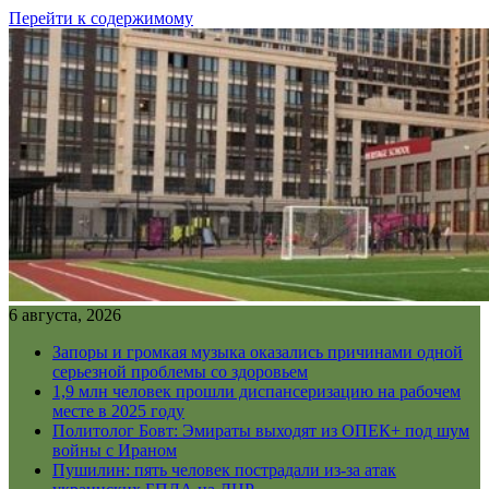
Перейти к содержимому
6 августа, 2026
Запоры и громкая музыка оказались причинами одной
серьезной проблемы со здоровьем
1,9 млн человек прошли диспансеризацию на рабочем
месте в 2025 году
Политолог Бовт: Эмираты выходят из ОПЕК+ под шум
войны с Ираном
Пушилин: пять человек пострадали из-за атак