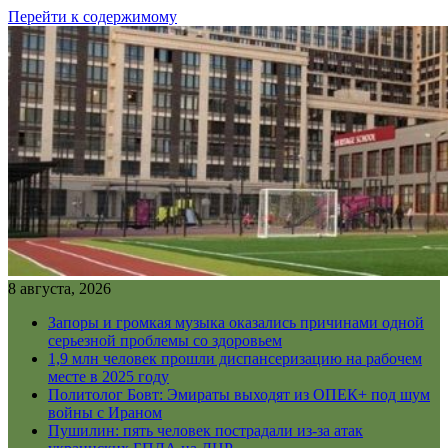
Перейти к содержимому
8 августа, 2026
Запоры и громкая музыка оказались причинами одной
серьезной проблемы со здоровьем
1,9 млн человек прошли диспансеризацию на рабочем
месте в 2025 году
Политолог Бовт: Эмираты выходят из ОПЕК+ под шум
войны с Ираном
Пушилин: пять человек пострадали из-за атак