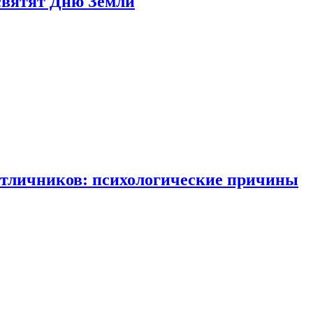
святят Дню Земли
отличников: психологические причины