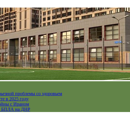
рьезной проблемы со здоровьем
те в 2025 году
ойны с Ираном
их БПЛА на ДНР