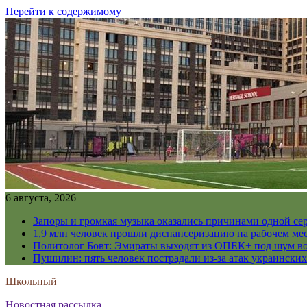
Перейти к содержимому
6 августа, 2026
Запоры и громкая музыка оказались причинами одной се
1,9 млн человек прошли диспансеризацию на рабочем мес
Политолог Бовт: Эмираты выходят из ОПЕК+ под шум в
Пушилин: пять человек пострадали из-за атак украинск
Школьный
Новостная рассылка