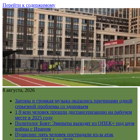
Перейти к содержимому
8 августа, 2026
Запоры и громкая музыка оказались причинами одной
серьезной проблемы со здоровьем
1,9 млн человек прошли диспансеризацию на рабочем
месте в 2025 году
Политолог Бовт: Эмираты выходят из ОПЕК+ под шум
войны с Ираном
Пушилин: пять человек пострадали из-за атак