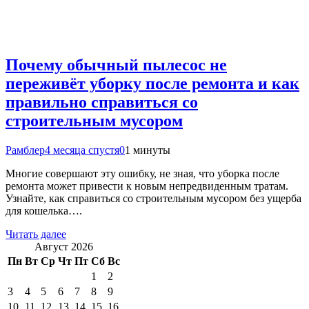
Почему обычный пылесос не
переживёт уборку после ремонта и как
правильно справиться со
строительным мусором
Рамблер
4 месяца спустя
0
1 минуты
Многие совершают эту ошибку, не зная, что уборка после
ремонта может привести к новым непредвиденным тратам.
Узнайте, как справиться со строительным мусором без ущерба
для кошелька….
Читать далее
Август 2026
Пн
Вт
Ср
Чт
Пт
Сб
Вс
1
2
3
4
5
6
7
8
9
10
11
12
13
14
15
16