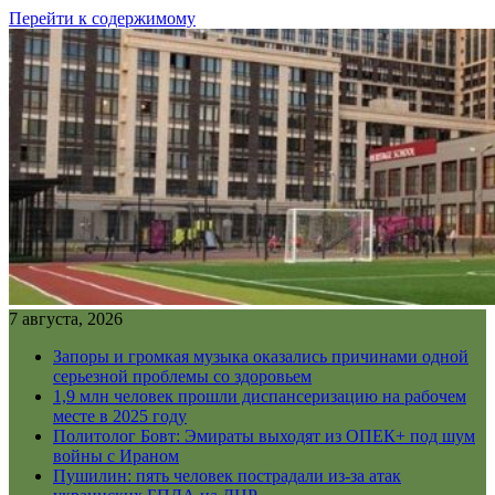
Перейти к содержимому
7 августа, 2026
Запоры и громкая музыка оказались причинами одной
серьезной проблемы со здоровьем
1,9 млн человек прошли диспансеризацию на рабочем
месте в 2025 году
Политолог Бовт: Эмираты выходят из ОПЕК+ под шум
войны с Ираном
Пушилин: пять человек пострадали из-за атак