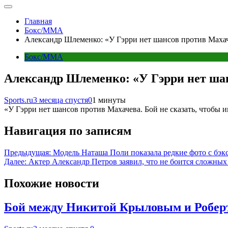
Главная
Бокс/MMA
Александр Шлеменко: «У Гэрри нет шансов против Маха
Бокс/MMA
Александр Шлеменко: «У Гэрри нет ша
Sports.ru
3 месяца спустя
0
1 минуты
«У Гэрри нет шансов против Махачева. Бой не сказать, чтобы 
Навигация по записям
Предыдущая:
Модель Наташа Поли показала редкие фото с бэк
Далее:
Актер Александр Петров заявил, что не боится сложных
Похожие новости
Бой между Никитой Крыловым и Роберт