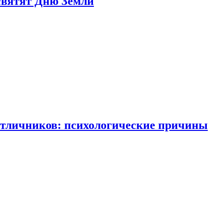
святят Дню Земли
отличников: психологические причины