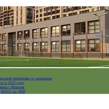
рьезной проблемы со здоровьем
те в 2025 году
ойны с Ираном
их БПЛА на ДНР