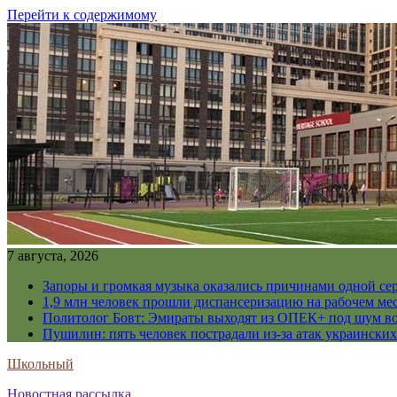
Перейти к содержимому
7 августа, 2026
Запоры и громкая музыка оказались причинами одной се
1,9 млн человек прошли диспансеризацию на рабочем мес
Политолог Бовт: Эмираты выходят из ОПЕК+ под шум в
Пушилин: пять человек пострадали из-за атак украинск
Школьный
Новостная рассылка