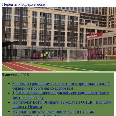
Перейти к содержимому
9 августа, 2026
Запоры и громкая музыка оказались причинами одной
серьезной проблемы со здоровьем
1,9 млн человек прошли диспансеризацию на рабочем
месте в 2025 году
Политолог Бовт: Эмираты выходят из ОПЕК+ под шум
войны с Ираном
Пушилин: пять человек пострадали из-за атак