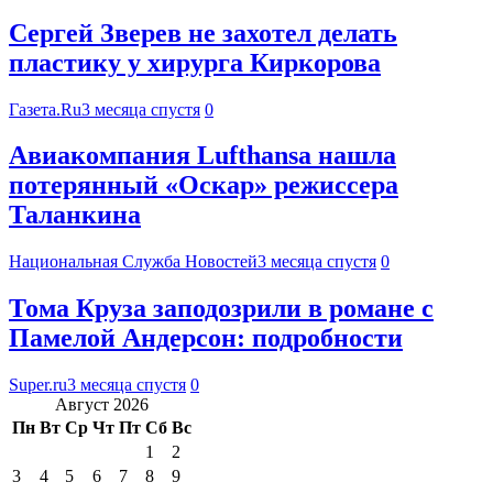
Сергей Зверев не захотел делать
пластику у хирурга Киркорова
Газета.Ru
3 месяца спустя
0
Авиакомпания Lufthansa нашла
потерянный «Оскар» режиссера
Таланкина
Национальная Служба Новостей
3 месяца спустя
0
Тома Круза заподозрили в романе с
Памелой Андерсон: подробности
Super.ru
3 месяца спустя
0
Август 2026
Пн
Вт
Ср
Чт
Пт
Сб
Вс
1
2
3
4
5
6
7
8
9