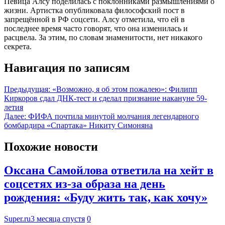
Певица Алсу поделилась с поклонниками размышлениями о
жизни. Артистка опубликовала философский пост в
запрещённой в РФ соцсети. Алсу отметила, что ей в
последнее время часто говорят, что она изменилась и
расцвела. За этим, по словам знаменитости, нет никакого
секрета.
Навигация по записям
Предыдущая:
«Возможно, я об этом пожалею»: Филипп
Киркоров сдал ДНК-тест и сделал признание накануне 59-
летия
Далее:
ФИФА почтила минутой молчания легендарного
бомбардира «Спартака» Никиту Симоняна
Похожие новости
Оксана Самойлова ответила на хейт в
соцсетях из-за образа на день
рождения: «Буду жить так, как хочу»
Super.ru
3 месяца спустя
0