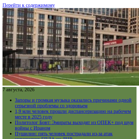
Перейти к содержимому
7 августа, 2026
Запоры и громкая музыка оказались причинами одной
серьезной проблемы со здоровьем
1,9 млн человек прошли диспансеризацию на рабочем
месте в 2025 году
Политолог Бовт: Эмираты выходят из ОПЕК+ под шум
войны с Ираном
Пушилин: пять человек пострадали из-за атак