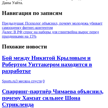
Даны Уайта.
Навигация по записям
Предыдущая:
Психолог объяснил, почему молодежь убивает
самооценку фитнес-контентом
Далее:
В РФ спрос на наборы для глинтвейна вырос перед
праздниками на 15%
Похожие новости
Бой между Никитой Крыловым и
Робертом Уиттакером находится в
разработке
Sports.ru
3 месяца спустя
0
Спарринг-партнёр Чимаева объяснил,
почему Хамзат сильнее Шона
Стрикленда