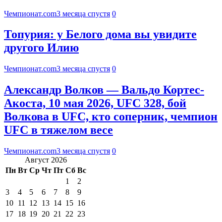
Чемпионат.com
3 месяца спустя
0
Топурия: у Белого дома вы увидите
другого Илию
Чемпионат.com
3 месяца спустя
0
Александр Волков — Вальдо Кортес-
Акоста, 10 мая 2026, UFC 328, бой
Волкова в UFC, кто соперник, чемпион
UFC в тяжелом весе
Чемпионат.com
3 месяца спустя
0
Август 2026
Пн
Вт
Ср
Чт
Пт
Сб
Вс
1
2
3
4
5
6
7
8
9
10
11
12
13
14
15
16
17
18
19
20
21
22
23