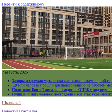
Перейти к содержимому
7 августа, 2026
Запоры и громкая музыка оказались причинами одной се
1,9 млн человек прошли диспансеризацию на рабочем мес
Политолог Бовт: Эмираты выходят из ОПЕК+ под шум в
Пушилин: пять человек пострадали из-за атак украинск
Школьный
Новостная рассылка