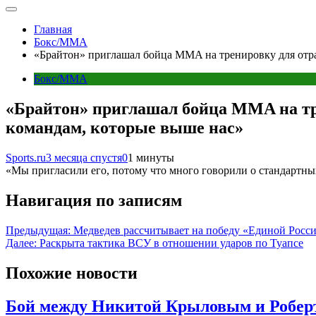
Главная
Бокс/MMA
«Брайтон» приглашал бойца MMA на тренировку для отра
Бокс/MMA
«Брайтон» приглашал бойца MMA на тр
командам, которые выше нас»
Sports.ru
3 месяца спустя
0
1 минуты
«Мы пригласили его, потому что много говорили о стандартн
Навигация по записям
Предыдущая:
Медведев рассчитывает на победу «Единой Росси
Далее:
Раскрыта тактика ВСУ в отношении ударов по Туапсе
Похожие новости
Бой между Никитой Крыловым и Роберт