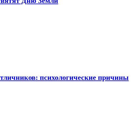
святят Дню Земли
отличников: психологические причины