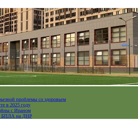
рьезной проблемы со здоровьем
те в 2025 году
ойны с Ираном
их БПЛА на ДНР