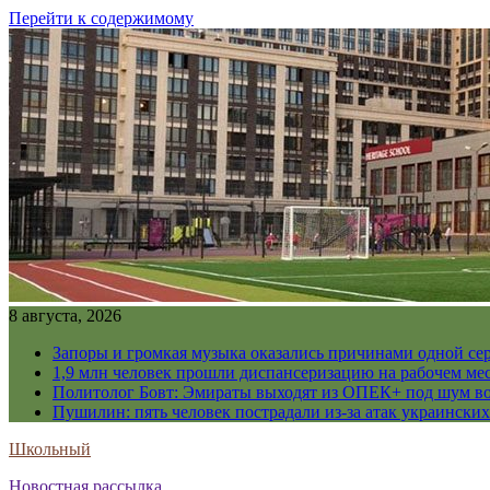
Перейти к содержимому
8 августа, 2026
Запоры и громкая музыка оказались причинами одной се
1,9 млн человек прошли диспансеризацию на рабочем мес
Политолог Бовт: Эмираты выходят из ОПЕК+ под шум в
Пушилин: пять человек пострадали из-за атак украинск
Школьный
Новостная рассылка