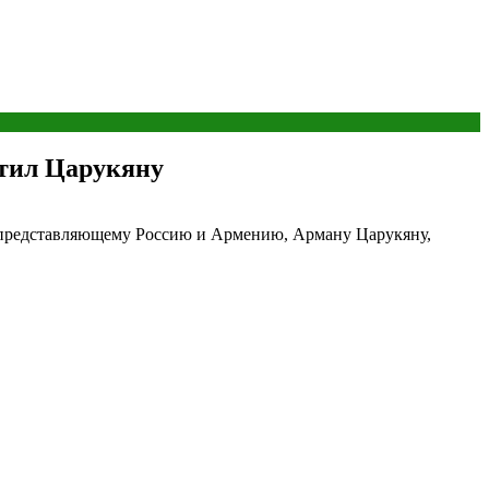
етил Царукяну
, представляющему Россию и Армению, Арману Царукяну,