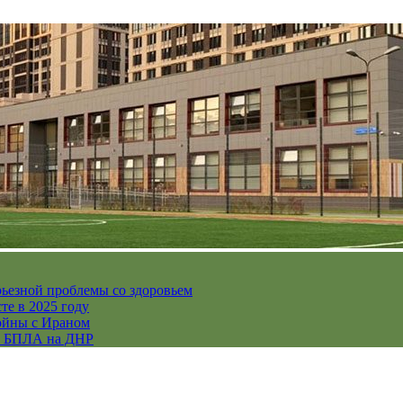
рьезной проблемы со здоровьем
те в 2025 году
ойны с Ираном
их БПЛА на ДНР