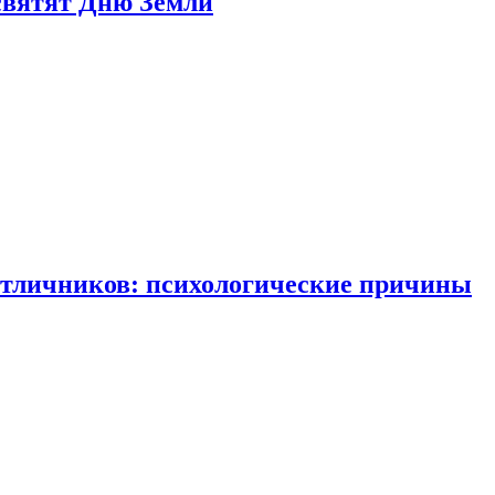
святят Дню Земли
отличников: психологические причины