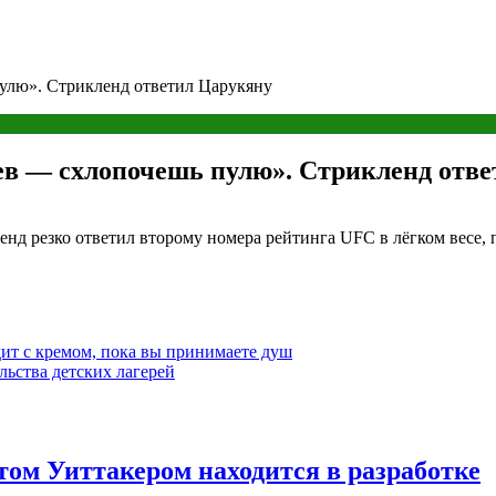
улю». Стрикленд ответил Царукяну
ев — схлопочешь пулю». Стрикленд отв
нд резко ответил второму номера рейтинга UFC в лёгком весе
дит с кремом, пока вы принимаете душ
ьства детских лагерей
ом Уиттакером находится в разработке