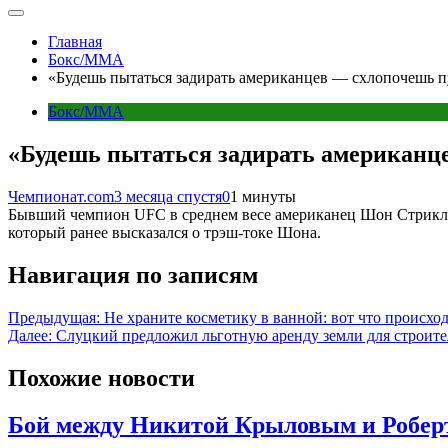
Главная
Бокс/MMA
«Будешь пытаться задирать американцев — схлопочешь п
Бокс/MMA
«Будешь пытаться задирать американц
Чемпионат.com
3 месяца спустя
0
1 минуты
Бывший чемпион UFC в среднем весе американец Шон Стрикле
который ранее высказался о трэш-токе Шона.
Навигация по записям
Предыдущая:
Не храните косметику в ванной: вот что происхо
Далее:
Слуцкий предложил льготную аренду земли для строител
Похожие новости
Бой между Никитой Крыловым и Роберт