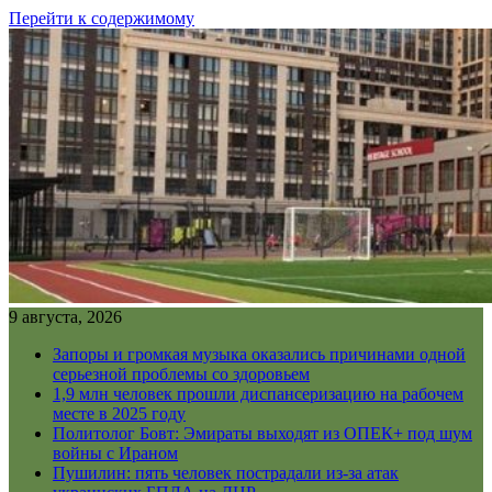
Перейти к содержимому
9 августа, 2026
Запоры и громкая музыка оказались причинами одной
серьезной проблемы со здоровьем
1,9 млн человек прошли диспансеризацию на рабочем
месте в 2025 году
Политолог Бовт: Эмираты выходят из ОПЕК+ под шум
войны с Ираном
Пушилин: пять человек пострадали из-за атак