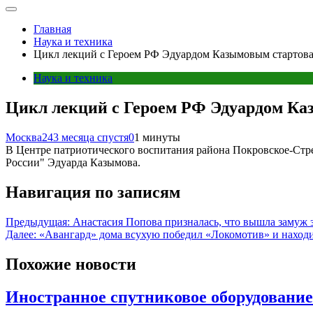
Главная
Наука и техника
Цикл лекций с Героем РФ Эдуардом Казымовым стартова
Наука и техника
Цикл лекций с Героем РФ Эдуардом Ка
Москва24
3 месяца спустя
0
1 минуты
В Центре патриотического воспитания района Покровское-Стр
России" Эдуарда Казымова.
Навигация по записям
Предыдущая:
Анастасия Попова призналась, что вышла замуж з
Далее:
«Авангард» дома всухую победил «Локомотив» и находи
Похожие новости
Иностранное спутниковое оборудование