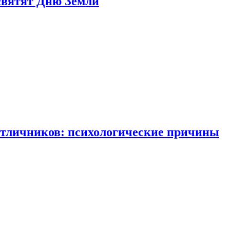
святят Дню Земли
отличников: психологические причины