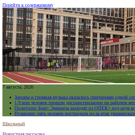
Перейти к содержимому
7 августа, 2026
Запоры и громкая музыка оказались причинами одной се
1,9 млн человек прошли диспансеризацию на рабочем мес
Политолог Бовт: Эмираты выходят из ОПЕК+ под шум в
Пушилин: пять человек пострадали из-за атак украинск
Школьный
Новостная рассылка