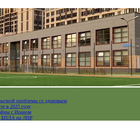
рьезной проблемы со здоровьем
те в 2025 году
ойны с Ираном
их БПЛА на ДНР