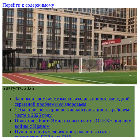
Перейти к содержимому
6 августа, 2026
Запоры и громкая музыка оказались причинами одной
серьезной проблемы со здоровьем
1,9 млн человек прошли диспансеризацию на рабочем
месте в 2025 году
Политолог Бовт: Эмираты выходят из ОПЕК+ под шум
войны с Ираном
Пушилин: пять человек пострадали из-за атак