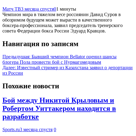
Матч ТВ
3 месяца спустя
0
1 минуты
Чемпион мира в тяжелом весе россиянин Давид Суров в
обозримом будущем может вырасти в качественного
боксера‑профессионала, заявил председатель тренерского
совета Федерации бокса России Эдуард Кравцов.
Навигация по записям
Предыдущая:
Бывший чемпион Bellator оценил шансы
блогера Пола провести бой с Нурмагомедовым
Далее:
Известный стример из Казахстана заявил о депортации
из России
Похожие новости
Бой между Никитой Крыловым и
Робертом Уиттакером находится в
разработке
Sports.ru
3 месяца спустя
0