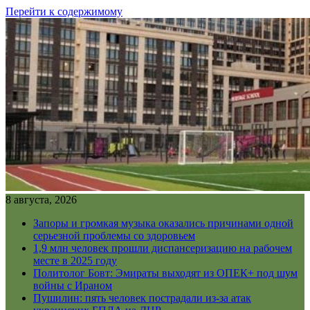
Перейти к содержимому
8 августа, 2026
Запоры и громкая музыка оказались причинами одной
серьезной проблемы со здоровьем
1,9 млн человек прошли диспансеризацию на рабочем
месте в 2025 году
Политолог Бовт: Эмираты выходят из ОПЕК+ под шум
войны с Ираном
Пушилин: пять человек пострадали из-за атак