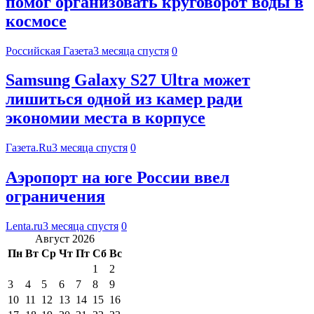
помог организовать круговорот воды в
космосе
Российская Газета
3 месяца спустя
0
Samsung Galaxy S27 Ultra может
лишиться одной из камер ради
экономии места в корпусе
Газета.Ru
3 месяца спустя
0
Аэропорт на юге России ввел
ограничения
Lenta.ru
3 месяца спустя
0
Август 2026
Пн
Вт
Ср
Чт
Пт
Сб
Вс
1
2
3
4
5
6
7
8
9
10
11
12
13
14
15
16