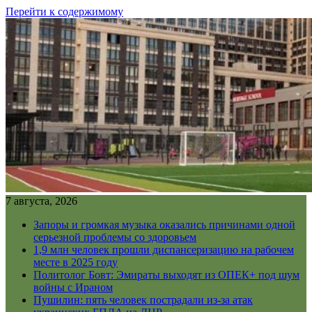
Перейти к содержимому
7 августа, 2026
Запоры и громкая музыка оказались причинами одной
серьезной проблемы со здоровьем
1,9 млн человек прошли диспансеризацию на рабочем
месте в 2025 году
Политолог Бовт: Эмираты выходят из ОПЕК+ под шум
войны с Ираном
Пушилин: пять человек пострадали из-за атак