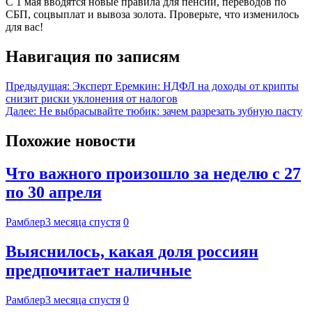
С 1 мая вводятся новые правила для пенсий, переводов по
СБП, соцвыплат и вывоза золота. Проверьте, что изменилось
для вас!
Навигация по записям
Предыдущая:
Эксперт Еремкин: НДФЛ на доходы от крипты
снизит риски уклонения от налогов
Далее:
Не выбрасывайте тюбик: зачем разрезать зубную пасту
Похожие новости
Что важного произошло за неделю с 27
по 30 апреля
Рамблер
3 месяца спустя
0
Выяснилось, какая доля россиян
предпочитает наличные
Рамблер
3 месяца спустя
0