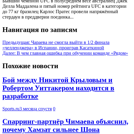
Бывший чемпион UFC в полусреднем весе австралиец Джек
Делла Маддалена и пятый номер рейтинга UFC в категории
до 77 кг бразилец Карлос Пратес провели напряжённый
стердаун в преддверии поединка...
Навигация по записям
Предыдущая:
Чараева не смогла выйти в 1/2 финала
«челленджера» в Испании, проиграв Касаткиной
Далее:
В чем главная ошибка при обучении команде «Рядом»
Похожие новости
Бой между Никитой Крыловым и
Робертом Уиттакером находится в
разработке
Sports.ru
3 месяца спустя
0
Спарринг-партнёр Чимаева объяснил,
почему Хамзат сильнее Шона