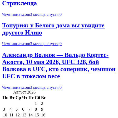
Стрикленда
Чемпионат.com
3 месяца спустя
0
Топурия: у Белого дома вы увидите
другого Илию
Чемпионат.com
3 месяца спустя
0
Александр Волков — Вальдо Кортес-
Акоста, 10 мая 2026, UFC 328, бой
Волкова в UFC, кто соперник, чемпион
UFC в тяжелом весе
Чемпионат.com
3 месяца спустя
0
Август 2026
Пн
Вт
Ср
Чт
Пт
Сб
Вс
1
2
3
4
5
6
7
8
9
10
11
12
13
14
15
16