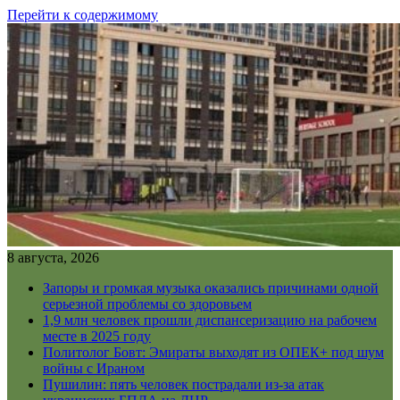
Перейти к содержимому
8 августа, 2026
Запоры и громкая музыка оказались причинами одной
серьезной проблемы со здоровьем
1,9 млн человек прошли диспансеризацию на рабочем
месте в 2025 году
Политолог Бовт: Эмираты выходят из ОПЕК+ под шум
войны с Ираном
Пушилин: пять человек пострадали из-за атак