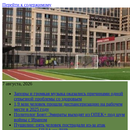
Перейти к содержимому
7 августа, 2026
Запоры и громкая музыка оказались причинами одной
серьезной проблемы со здоровьем
1,9 млн человек прошли диспансеризацию на рабочем
месте в 2025 году
Политолог Бовт: Эмираты выходят из ОПЕК+ под шум
войны с Ираном
Пушилин: пять человек пострадали из-за атак