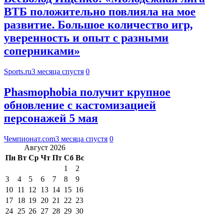
ВТБ положительно повлияла на мое
развитие. Большое количество игр,
уверенность и опыт с разными
соперниками»
Sports.ru
3 месяца спустя
0
Phasmophobia получит крупное
обновление с кастомизацией
персонажей 5 мая
Чемпионат.com
3 месяца спустя
0
Август 2026
Пн
Вт
Ср
Чт
Пт
Сб
Вс
1
2
3
4
5
6
7
8
9
10
11
12
13
14
15
16
17
18
19
20
21
22
23
24
25
26
27
28
29
30