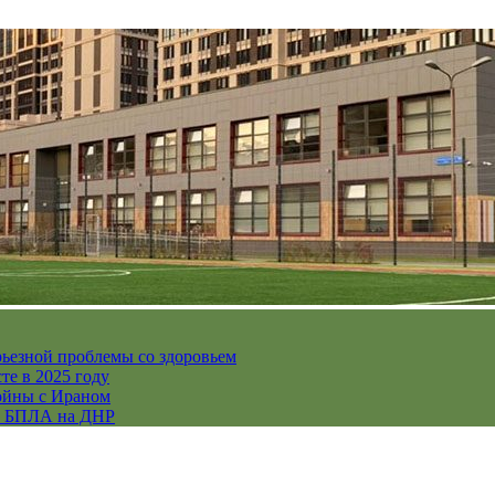
рьезной проблемы со здоровьем
те в 2025 году
ойны с Ираном
их БПЛА на ДНР