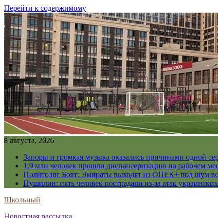
Перейти к содержимому
8 августа, 2026
Запоры и громкая музыка оказались причинами одной се
1,9 млн человек прошли диспансеризацию на рабочем мес
Политолог Бовт: Эмираты выходят из ОПЕК+ под шум в
Пушилин: пять человек пострадали из-за атак украинск
Школьный
Новостная рассылка