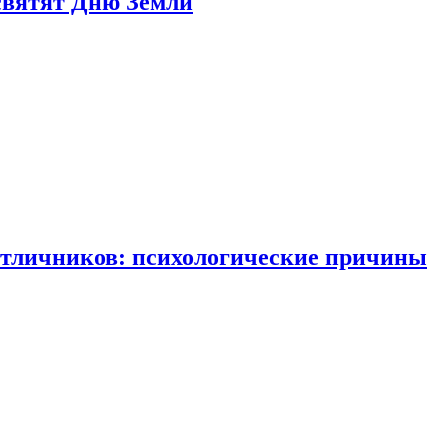
святят Дню Земли
отличников: психологические причины