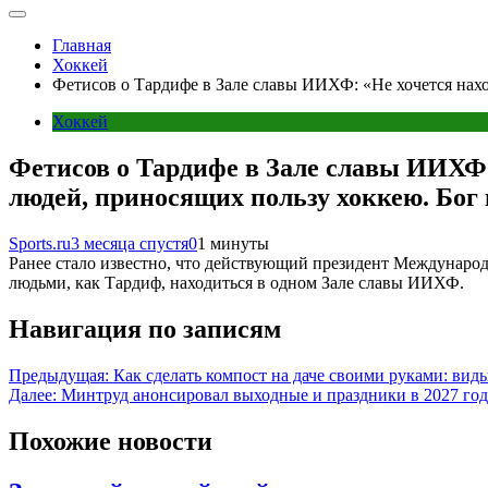
Главная
Хоккей
Фетисов о Тардифе в Зале славы ИИХФ: «Не хочется нахо
Хоккей
Фетисов о Тардифе в Зале славы ИИХФ:
людей, приносящих пользу хоккею. Бог 
Sports.ru
3 месяца спустя
0
1 минуты
Ранее стало известно, что действующий президент Международно
людьми, как Тардиф, находиться в одном Зале славы ИИХФ.
Навигация по записям
Предыдущая:
Как сделать компост на даче своими руками: вид
Далее:
Минтруд анонсировал выходные и праздники в 2027 го
Похожие новости