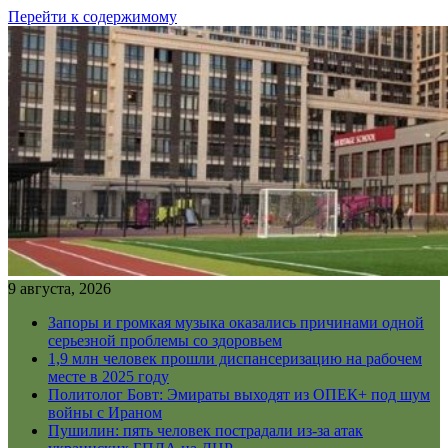
Перейти к содержимому
9 августа, 2026
Запоры и громкая музыка оказались причинами одной
серьезной проблемы со здоровьем
1,9 млн человек прошли диспансеризацию на рабочем
месте в 2025 году
Политолог Бовт: Эмираты выходят из ОПЕК+ под шум
войны с Ираном
Пушилин: пять человек пострадали из-за атак