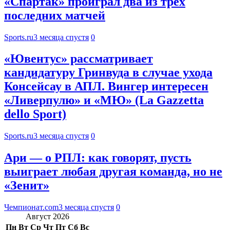
«Спартак» проиграл два из трех
последних матчей
Sports.ru
3 месяца спустя
0
«Ювентус» рассматривает
кандидатуру Гринвуда в случае ухода
Консейсау в АПЛ. Вингер интересен
«Ливерпулю» и «МЮ» (La Gazzetta
dello Sport)
Sports.ru
3 месяца спустя
0
Ари — о РПЛ: как говорят, пусть
выиграет любая другая команда, но не
«Зенит»
Чемпионат.com
3 месяца спустя
0
Август 2026
Пн
Вт
Ср
Чт
Пт
Сб
Вс