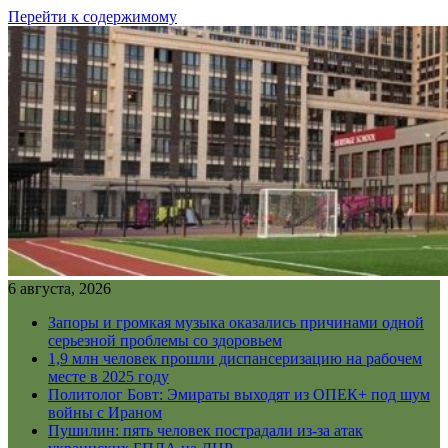
Перейти к содержимому
6 августа, 2026
Запоры и громкая музыка оказались причинами одной
серьезной проблемы со здоровьем
1,9 млн человек прошли диспансеризацию на рабочем
месте в 2025 году
Политолог Бовт: Эмираты выходят из ОПЕК+ под шум
войны с Ираном
Пушилин: пять человек пострадали из-за атак