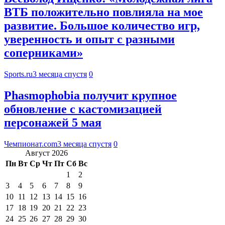
ВТБ положительно повлияла на мое
развитие. Большое количество игр,
уверенность и опыт с разными
соперниками»
Sports.ru
3 месяца спустя
0
Phasmophobia получит крупное
обновление с кастомизацией
персонажей 5 мая
Чемпионат.com
3 месяца спустя
0
Август 2026
Пн
Вт
Ср
Чт
Пт
Сб
Вс
1
2
3
4
5
6
7
8
9
10
11
12
13
14
15
16
17
18
19
20
21
22
23
24
25
26
27
28
29
30