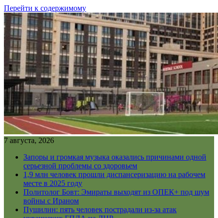
Перейти к содержимому
7 августа, 2026
Запоры и громкая музыка оказались причинами одной
серьезной проблемы со здоровьем
1,9 млн человек прошли диспансеризацию на рабочем
месте в 2025 году
Политолог Бовт: Эмираты выходят из ОПЕК+ под шум
войны с Ираном
Пушилин: пять человек пострадали из-за атак