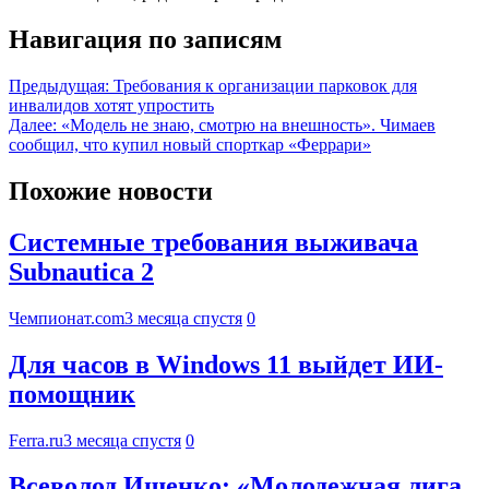
Навигация по записям
Предыдущая:
Требования к организации парковок для
инвалидов хотят упростить
Далее:
«Модель не знаю, смотрю на внешность». Чимаев
сообщил, что купил новый спорткар «Феррари»
Похожие новости
Системные требования выживача
Subnautica 2
Чемпионат.com
3 месяца спустя
0
Для часов в Windows 11 выйдет ИИ-
помощник
Ferra.ru
3 месяца спустя
0
Всеволод Ищенко: «Молодежная лига