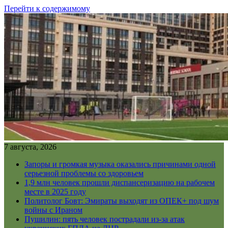
Перейти к содержимому
7 августа, 2026
Запоры и громкая музыка оказались причинами одной
серьезной проблемы со здоровьем
1,9 млн человек прошли диспансеризацию на рабочем
месте в 2025 году
Политолог Бовт: Эмираты выходят из ОПЕК+ под шум
войны с Ираном
Пушилин: пять человек пострадали из-за атак