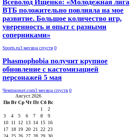
Всеволод Ищенко: «Молодежная лига
ВТБ положительно повлияла на мое
развитие. Большое количество игр,
уверенность и опыт с разными
соперниками»
Sports.ru
3 месяца спустя
0
Phasmophobia получит крупное
обновление с кастомизацией
персонажей 5 мая
Чемпионат.com
3 месяца спустя
0
Август 2026
Пн
Вт
Ср
Чт
Пт
Сб
Вс
1
2
3
4
5
6
7
8
9
10
11
12
13
14
15
16
17
18
19
20
21
22
23
24
25
26
27
28
29
30