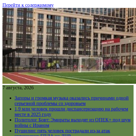
Перейти к содержимому
7 августа, 2026
Запоры и громкая музыка оказались причинами одной
серьезной проблемы со здоровьем
1,9 млн человек прошли диспансеризацию на рабочем
месте в 2025 году
Политолог Бовт: Эмираты выходят из ОПЕК+ под шум
войны с Ираном
Пушилин: пять человек пострадали из-за атак