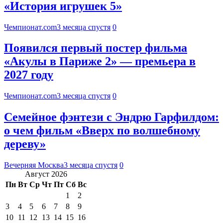
«История игрушек 5»
Чемпионат.com
3 месяца спустя
0
Появился первый постер фильма
«Акулы в Париже 2» — премьера в
2027 году
Чемпионат.com
3 месяца спустя
0
Семейное фэнтези с Эндрю Гарфилдом:
о чем фильм «Вверх по волшебному
дереву»
Вечерняя Москва
3 месяца спустя
0
Август 2026
Пн
Вт
Ср
Чт
Пт
Сб
Вс
1
2
3
4
5
6
7
8
9
10
11
12
13
14
15
16