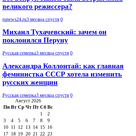
великого режиссера?
runews24.ru
3 месяца спустя
0
Михаил Тухачевский: зачем он
поклонялся Перуну
Русская семерка
3 месяца спустя
0
Александра Коллонтай: как главная
феминистка СССР хотела изменить
русских женщин
Русская семерка
3 месяца спустя
0
Август 2026
Пн
Вт
Ср
Чт
Пт
Сб
Вс
1
2
3
4
5
6
7
8
9
10
11
12
13
14
15
16
17
18
19
20
21
22
23