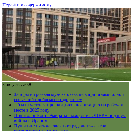
Перейти к содержимому
8 августа, 2026
Запоры и громкая музыка оказались причинами одной
серьезной проблемы со здоровьем
1,9 млн человек прошли диспансеризацию на рабочем
месте в 2025 году
Политолог Бовт: Эмираты выходят из ОПЕК+ под шум
войны с Ираном
Пушилин: пять человек пострадали из-за атак