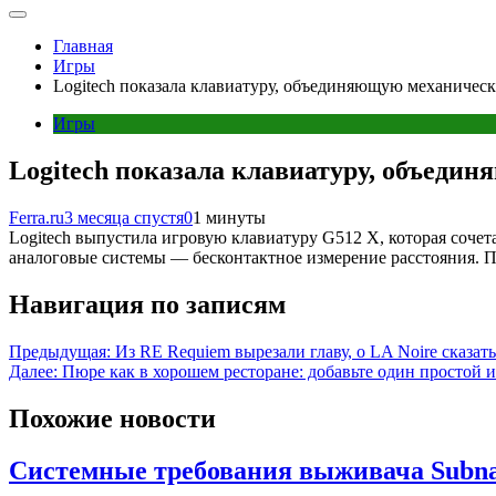
Главная
Игры
Logitech показала клавиатуру, объединяющую механичес
Игры
Logitech показала клавиатуру, объеди
Ferra.ru
3 месяца спустя
0
1 минуты
Logitech выпустила игровую клавиатуру G512 X, которая сочет
аналоговые системы — бесконтактное измерение расстояния. П
Навигация по записям
Предыдущая:
Из RE Requiem вырезали главу, о LA Noire сказать
Далее:
Пюре как в хорошем ресторане: добавьте один простой 
Похожие новости
Системные требования выживача Subna