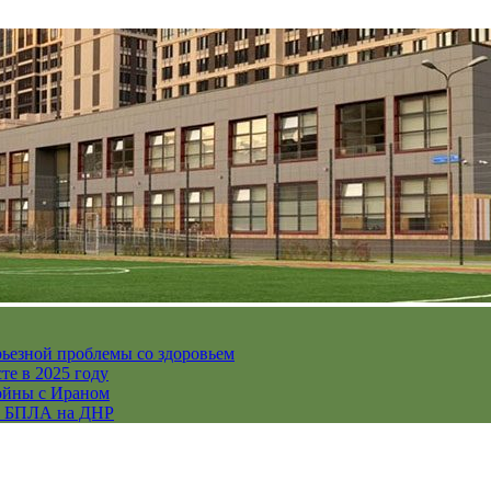
рьезной проблемы со здоровьем
те в 2025 году
ойны с Ираном
их БПЛА на ДНР