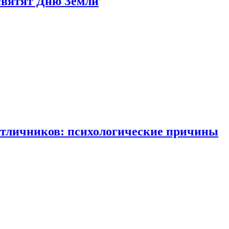
святят Дню Земли
отличников: психологические причины