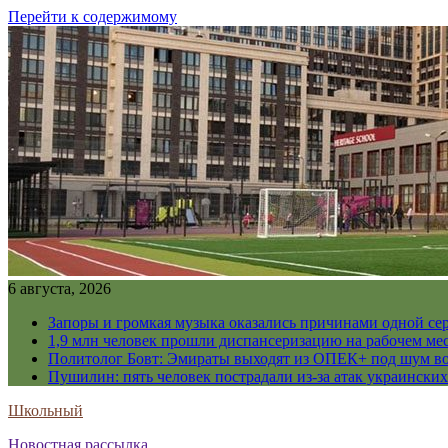
Перейти к содержимому
6 августа, 2026
Запоры и громкая музыка оказались причинами одной се
1,9 млн человек прошли диспансеризацию на рабочем мес
Политолог Бовт: Эмираты выходят из ОПЕК+ под шум в
Пушилин: пять человек пострадали из-за атак украинск
Школьный
Новостная рассылка