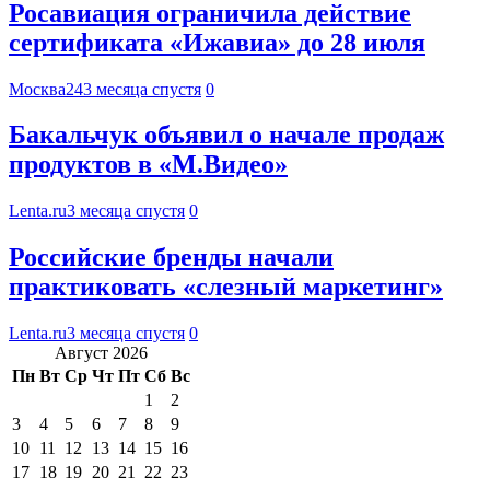
Росавиация ограничила действие
сертификата «Ижавиа» до 28 июля
Москва24
3 месяца спустя
0
Бакальчук объявил о начале продаж
продуктов в «М.Видео»
Lenta.ru
3 месяца спустя
0
Российские бренды начали
практиковать «слезный маркетинг»
Lenta.ru
3 месяца спустя
0
Август 2026
Пн
Вт
Ср
Чт
Пт
Сб
Вс
1
2
3
4
5
6
7
8
9
10
11
12
13
14
15
16
17
18
19
20
21
22
23