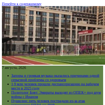
Перейти к содержимому
7 августа, 2026
Запоры и громкая музыка оказались причинами одной
серьезной проблемы со здоровьем
1,9 млн человек прошли диспансеризацию на рабочем
месте в 2025 году
Политолог Бовт: Эмираты выходят из ОПЕК+ под шум
войны с Ираном
Пушилин: пять человек пострадали из-за атак