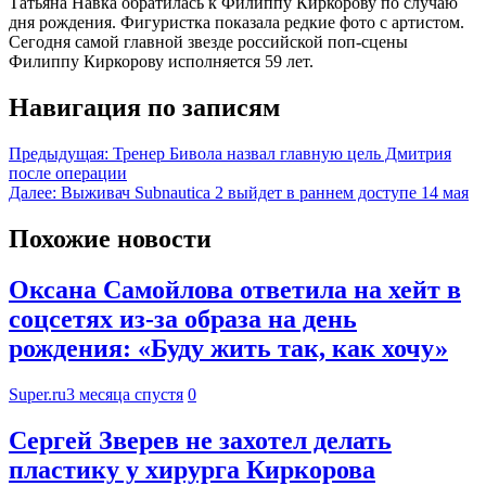
Татьяна Навка обратилась к Филиппу Киркорову по случаю
дня рождения. Фигуристка показала редкие фото с артистом.
Сегодня самой главной звезде российской поп-сцены
Филиппу Киркорову исполняется 59 лет.
Навигация по записям
Предыдущая:
Тренер Бивола назвал главную цель Дмитрия
после операции
Далее:
Выживач Subnautica 2 выйдет в раннем доступе 14 мая
Похожие новости
Оксана Самойлова ответила на хейт в
соцсетях из-за образа на день
рождения: «Буду жить так, как хочу»
Super.ru
3 месяца спустя
0
Сергей Зверев не захотел делать
пластику у хирурга Киркорова