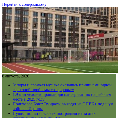
Перейти к содержимому
8 августа, 2026
Запоры и громкая музыка оказались причинами одной
серьезной проблемы со здоровьем
1,9 млн человек прошли диспансеризацию на рабочем
месте в 2025 году
Политолог Бовт: Эмираты выходят из ОПЕК+ под шум
войны с Ираном
Пушилин: пять человек пострадали из-за атак