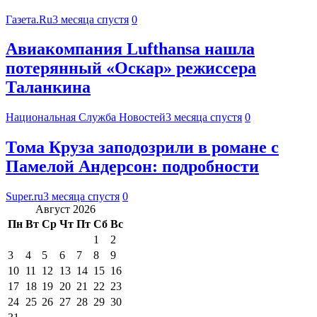
Газета.Ru
3 месяца спустя
0
Авиакомпания Lufthansa нашла
потерянный «Оскар» режиссера
Таланкина
Национальная Служба Новостей
3 месяца спустя
0
Тома Круза заподозрили в романе с
Памелой Андерсон: подробности
Super.ru
3 месяца спустя
0
Август 2026
Пн
Вт
Ср
Чт
Пт
Сб
Вс
1
2
3
4
5
6
7
8
9
10
11
12
13
14
15
16
17
18
19
20
21
22
23
24
25
26
27
28
29
30