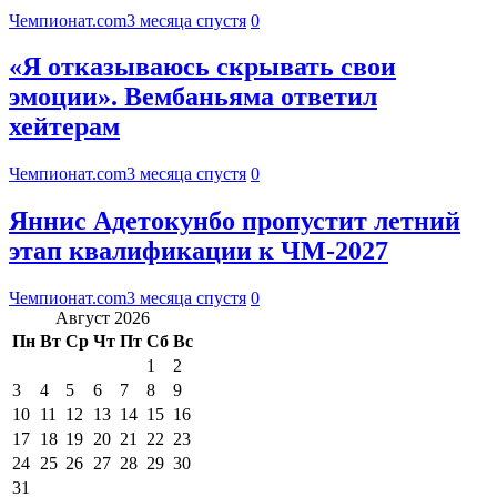
Чемпионат.com
3 месяца спустя
0
«Я отказываюсь скрывать свои
эмоции». Вембаньяма ответил
хейтерам
Чемпионат.com
3 месяца спустя
0
Яннис Адетокунбо пропустит летний
этап квалификации к ЧМ-2027
Чемпионат.com
3 месяца спустя
0
Август 2026
Пн
Вт
Ср
Чт
Пт
Сб
Вс
1
2
3
4
5
6
7
8
9
10
11
12
13
14
15
16
17
18
19
20
21
22
23
24
25
26
27
28
29
30
31