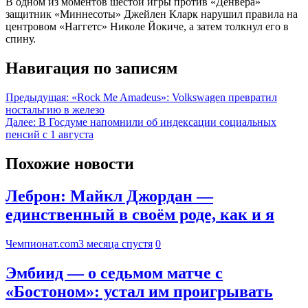
В одном из моментов шестой игры против «Денвера»
защитник «Миннесоты» Джейлен Кларк нарушил правила на
центровом «Наггетс» Николе Йокиче, а затем толкнул его в
спину.
Навигация по записям
Предыдущая:
«Rock Me Amadeus»: Volkswagen превратил
ностальгию в железо
Далее:
В Госдуме напомнили об индексации социальных
пенсий с 1 августа
Похожие новости
Леброн: Майкл Джордан —
единственный в своём роде, как и я
Чемпионат.com
3 месяца спустя
0
Эмбиид — о седьмом матче с
«Бостоном»: устал им проигрывать