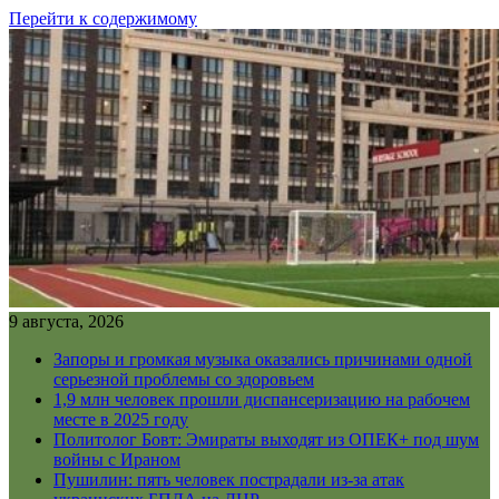
Перейти к содержимому
9 августа, 2026
Запоры и громкая музыка оказались причинами одной
серьезной проблемы со здоровьем
1,9 млн человек прошли диспансеризацию на рабочем
месте в 2025 году
Политолог Бовт: Эмираты выходят из ОПЕК+ под шум
войны с Ираном
Пушилин: пять человек пострадали из-за атак