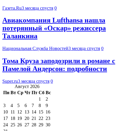
Газета.Ru
3 месяца спустя
0
Авиакомпания Lufthansa нашла
потерянный «Оскар» режиссера
Таланкина
Национальная Служба Новостей
3 месяца спустя
0
Тома Круза заподозрили в романе с
Памелой Андерсон: подробности
Super.ru
3 месяца спустя
0
Август 2026
Пн
Вт
Ср
Чт
Пт
Сб
Вс
1
2
3
4
5
6
7
8
9
10
11
12
13
14
15
16
17
18
19
20
21
22
23
24
25
26
27
28
29
30