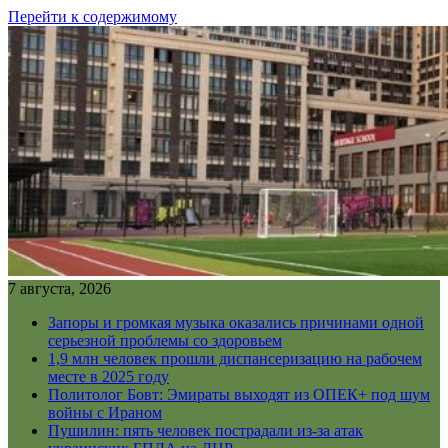
Перейти к содержимому
7 августа, 2026
Запоры и громкая музыка оказались причинами одной
серьезной проблемы со здоровьем
1,9 млн человек прошли диспансеризацию на рабочем
месте в 2025 году
Политолог Бовт: Эмираты выходят из ОПЕК+ под шум
войны с Ираном
Пушилин: пять человек пострадали из-за атак