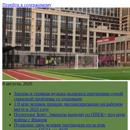
Перейти к содержимому
8 августа, 2026
Запоры и громкая музыка оказались причинами одной
серьезной проблемы со здоровьем
1,9 млн человек прошли диспансеризацию на рабочем
месте в 2025 году
Политолог Бовт: Эмираты выходят из ОПЕК+ под шум
войны с Ираном
Пушилин: пять человек пострадали из-за атак