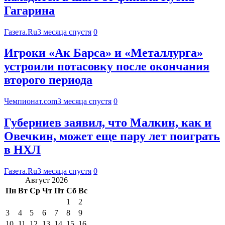
Гагарина
Газета.Ru
3 месяца спустя
0
Игроки «Ак Барса» и «Металлурга»
устроили потасовку после окончания
второго периода
Чемпионат.com
3 месяца спустя
0
Губерниев заявил, что Малкин, как и
Овечкин, может еще пару лет поиграть
в НХЛ
Газета.Ru
3 месяца спустя
0
Август 2026
Пн
Вт
Ср
Чт
Пт
Сб
Вс
1
2
3
4
5
6
7
8
9
10
11
12
13
14
15
16