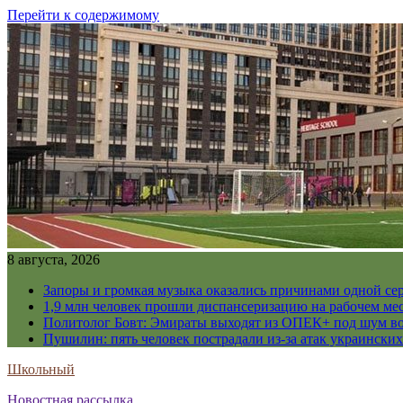
Перейти к содержимому
8 августа, 2026
Запоры и громкая музыка оказались причинами одной се
1,9 млн человек прошли диспансеризацию на рабочем мес
Политолог Бовт: Эмираты выходят из ОПЕК+ под шум в
Пушилин: пять человек пострадали из-за атак украинск
Школьный
Новостная рассылка