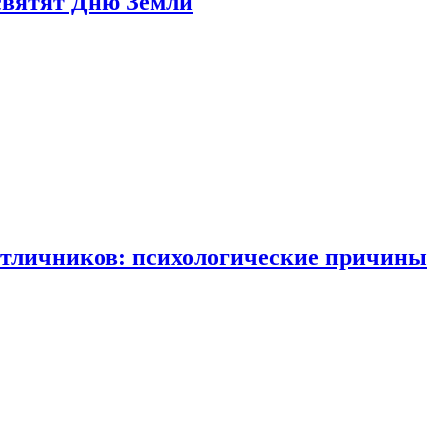
святят Дню Земли
отличников: психологические причины