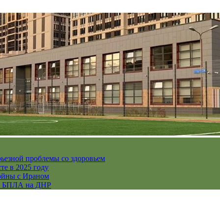
рьезной проблемы со здоровьем
те в 2025 году
ойны с Ираном
их БПЛА на ДНР