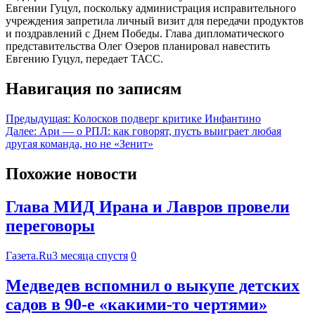
Евгении Гуцул, поскольку администрация исправительного
учреждения запретила личный визит для передачи продуктов
и поздравлений с Днем Победы. Глава дипломатического
представительства Олег Озеров планировал навестить
Евгению Гуцул, передает ТАСС.
Навигация по записям
Предыдущая:
Колосков подверг критике Инфантино
Далее:
Ари — о РПЛ: как говорят, пусть выиграет любая
другая команда, но не «Зенит»
Похожие новости
Глава МИД Ирана и Лавров провели
переговоры
Газета.Ru
3 месяца спустя
0
Медведев вспомнил о выкупе детских
садов в 90-е «какими-то чертями»