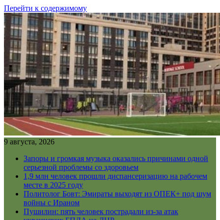
Перейти к содержимому
9 августа, 2026
Запоры и громкая музыка оказались причинами одной
серьезной проблемы со здоровьем
1,9 млн человек прошли диспансеризацию на рабочем
месте в 2025 году
Политолог Бовт: Эмираты выходят из ОПЕК+ под шум
войны с Ираном
Пушилин: пять человек пострадали из-за атак