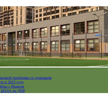
рьезной проблемы со здоровьем
те в 2025 году
ойны с Ираном
их БПЛА на ДНР