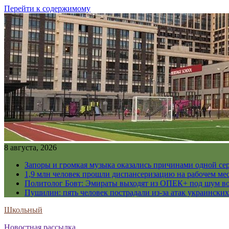
Перейти к содержимому
8 августа, 2026
Запоры и громкая музыка оказались причинами одной се
1,9 млн человек прошли диспансеризацию на рабочем мес
Политолог Бовт: Эмираты выходят из ОПЕК+ под шум в
Пушилин: пять человек пострадали из-за атак украинск
Школьный
Новостная рассылка