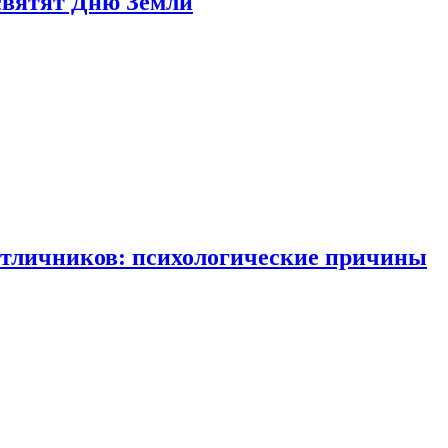
святят Дню Земли
отличников: психологические причины