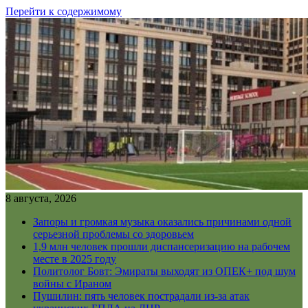
Перейти к содержимому
8 августа, 2026
Запоры и громкая музыка оказались причинами одной
серьезной проблемы со здоровьем
1,9 млн человек прошли диспансеризацию на рабочем
месте в 2025 году
Политолог Бовт: Эмираты выходят из ОПЕК+ под шум
войны с Ираном
Пушилин: пять человек пострадали из-за атак