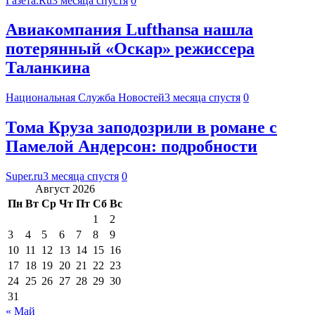
Газета.Ru
3 месяца спустя
0
Авиакомпания Lufthansa нашла
потерянный «Оскар» режиссера
Таланкина
Национальная Служба Новостей
3 месяца спустя
0
Тома Круза заподозрили в романе с
Памелой Андерсон: подробности
Super.ru
3 месяца спустя
0
Август 2026
Пн
Вт
Ср
Чт
Пт
Сб
Вс
1
2
3
4
5
6
7
8
9
10
11
12
13
14
15
16
17
18
19
20
21
22
23
24
25
26
27
28
29
30
31
« Май