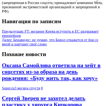
(запрещенная в России соцсеть; принадлежит компании Meta,
признанной экстремистской организацией и запрещенной в
РФ).
Навигация по записям
Предыдущая:
FT: желание Киева вступить в ЕС раздражает
европейцев
Далее:
Бенавидес: не думаю, что Бивол откажется от боя со
мной и нарушит своё слово
Похожие новости
Оксана Самойлова ответила на хейт в
соцсетях из-за образа на день
рождения: «Буду жить так, как хочу»
Super.ru
3 месяца спустя
0
Сергей Зверев не захотел делать
пластику у хирурга Киркорова