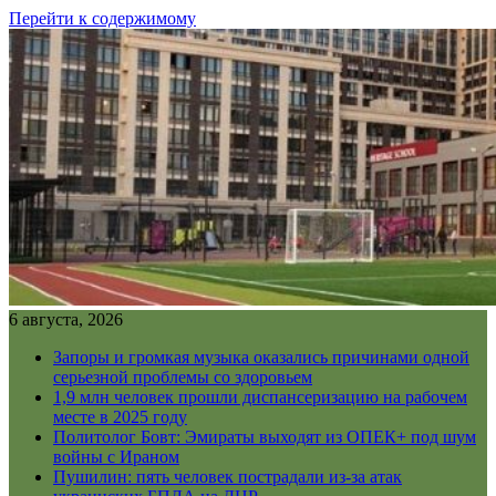
Перейти к содержимому
6 августа, 2026
Запоры и громкая музыка оказались причинами одной
серьезной проблемы со здоровьем
1,9 млн человек прошли диспансеризацию на рабочем
месте в 2025 году
Политолог Бовт: Эмираты выходят из ОПЕК+ под шум
войны с Ираном
Пушилин: пять человек пострадали из-за атак