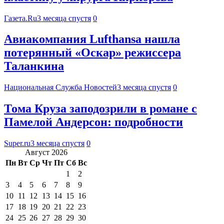
Газета.Ru
3 месяца спустя
0
Авиакомпания Lufthansa нашла
потерянный «Оскар» режиссера
Таланкина
Национальная Служба Новостей
3 месяца спустя
0
Тома Круза заподозрили в романе с
Памелой Андерсон: подробности
Super.ru
3 месяца спустя
0
Август 2026
Пн
Вт
Ср
Чт
Пт
Сб
Вс
1
2
3
4
5
6
7
8
9
10
11
12
13
14
15
16
17
18
19
20
21
22
23
24
25
26
27
28
29
30