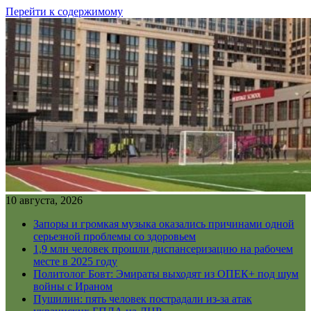
Перейти к содержимому
10 августа, 2026
Запоры и громкая музыка оказались причинами одной
серьезной проблемы со здоровьем
1,9 млн человек прошли диспансеризацию на рабочем
месте в 2025 году
Политолог Бовт: Эмираты выходят из ОПЕК+ под шум
войны с Ираном
Пушилин: пять человек пострадали из-за атак