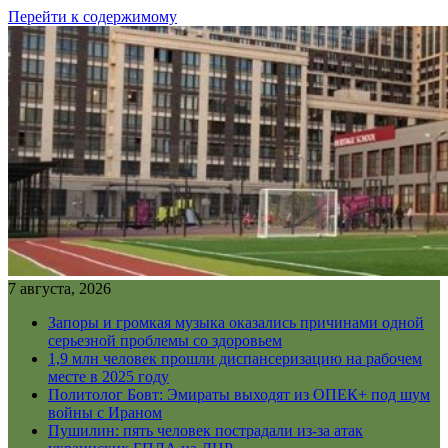
Перейти к содержимому
7 августа, 2026
Запоры и громкая музыка оказались причинами одной
серьезной проблемы со здоровьем
1,9 млн человек прошли диспансеризацию на рабочем
месте в 2025 году
Политолог Бовт: Эмираты выходят из ОПЕК+ под шум
войны с Ираном
Пушилин: пять человек пострадали из-за атак