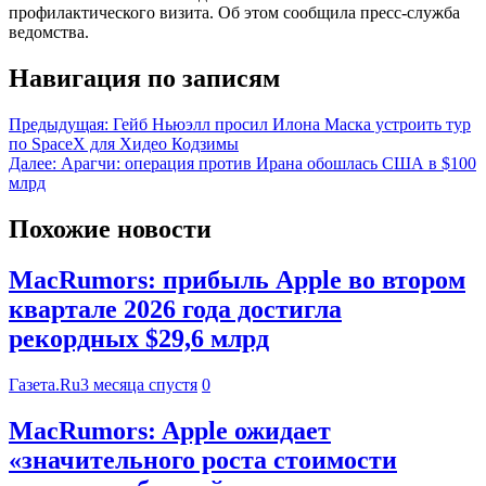
профилактического визита. Об этом сообщила пресс-служба
ведомства.
Навигация по записям
Предыдущая:
Гейб Ньюэлл просил Илона Маска устроить тур
по SpaceX для Хидео Кодзимы
Далее:
Арагчи: операция против Ирана обошлась США в $100
млрд
Похожие новости
MacRumors: прибыль Apple во втором
квартале 2026 года достигла
рекордных $29,6 млрд
Газета.Ru
3 месяца спустя
0
MacRumors: Apple ожидает
«значительного роста стоимости