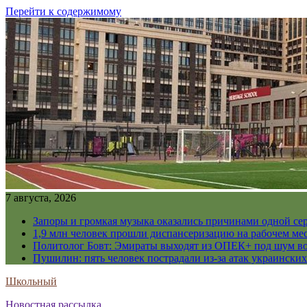
Перейти к содержимому
7 августа, 2026
Запоры и громкая музыка оказались причинами одной се
1,9 млн человек прошли диспансеризацию на рабочем мес
Политолог Бовт: Эмираты выходят из ОПЕК+ под шум в
Пушилин: пять человек пострадали из-за атак украинск
Школьный
Новостная рассылка