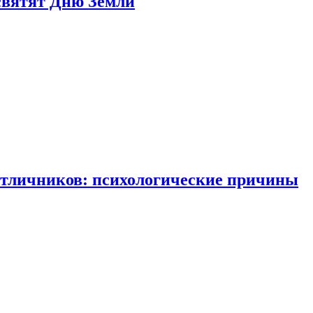
святят Дню Земли
отличников: психологические причины