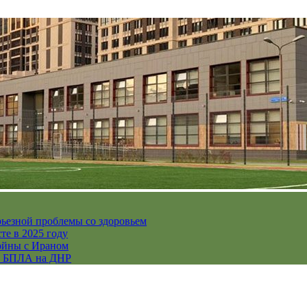
рьезной проблемы со здоровьем
те в 2025 году
ойны с Ираном
их БПЛА на ДНР