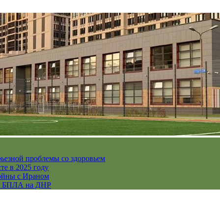
рьезной проблемы со здоровьем
те в 2025 году
ойны с Ираном
их БПЛА на ДНР