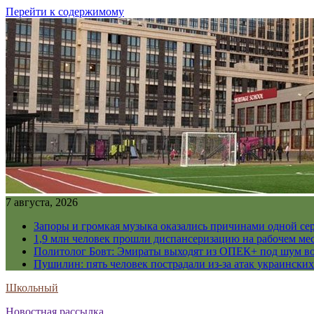
Перейти к содержимому
7 августа, 2026
Запоры и громкая музыка оказались причинами одной се
1,9 млн человек прошли диспансеризацию на рабочем мес
Политолог Бовт: Эмираты выходят из ОПЕК+ под шум в
Пушилин: пять человек пострадали из-за атак украинск
Школьный
Новостная рассылка