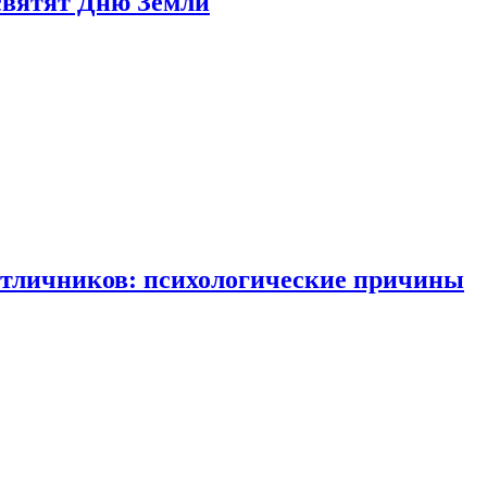
святят Дню Земли
отличников: психологические причины