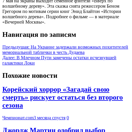
7 мая на экраны выходит семейное фэнтези «Вверх по
волшебному дереву». Эта сказка снята режиссером Беном
Грегором по мотивам серии книг Энид Блайтон «Истории
волшебного дерева». Подробнее о фильме — в материале
«Вечерней Москвы».
Навигация по записям
Предыдущая:
На Украине задержали возможных похитителей
мемориальной таблички в честь Дудаева
Далее:
В Млечном Пути замечены остатки исчезнувшей
галактики Локи
Похожие новости
Корейский хоррор «Загадай свою
смерть» рискует остаться без второго
сезона
Чемпионат.com
3 месяца спустя
0
Джордж Мартин одобрил выбор