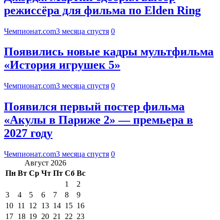
режиссёра для фильма по Elden Ring
Чемпионат.com
3 месяца спустя
0
Появились новые кадры мультфильма
«История игрушек 5»
Чемпионат.com
3 месяца спустя
0
Появился первый постер фильма
«Акулы в Париже 2» — премьера в
2027 году
Чемпионат.com
3 месяца спустя
0
Август 2026
Пн
Вт
Ср
Чт
Пт
Сб
Вс
1
2
3
4
5
6
7
8
9
10
11
12
13
14
15
16
17
18
19
20
21
22
23