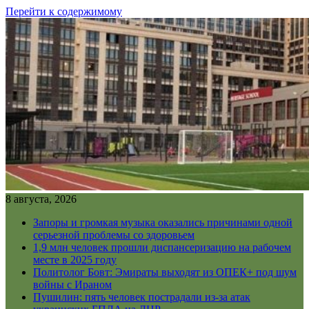
Перейти к содержимому
8 августа, 2026
Запоры и громкая музыка оказались причинами одной
серьезной проблемы со здоровьем
1,9 млн человек прошли диспансеризацию на рабочем
месте в 2025 году
Политолог Бовт: Эмираты выходят из ОПЕК+ под шум
войны с Ираном
Пушилин: пять человек пострадали из-за атак