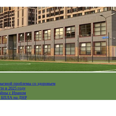
рьезной проблемы со здоровьем
те в 2025 году
ойны с Ираном
их БПЛА на ДНР