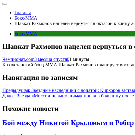
Главная
Бокс/MMA
Шавкат Рахмонов нацелен вернуться в октагон к концу 
Бокс/MMA
Шавкат Рахмонов нацелен вернуться в 
Чемпионат.com
3 месяца спустя
0
1 минуты
Казахстанский боец ММА Шавкат Рахмонов планирует восстано
Навигация по записям
Предыдущая:
Звездные наследники с лопатой: Киркоров застав
Далее:
Звезда «Миссии невыполнима» попал в больницу после 
Похожие новости
Бой между Никитой Крыловым и Роберт