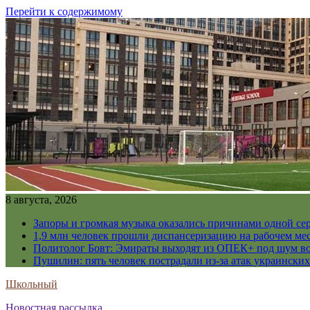
Перейти к содержимому
8 августа, 2026
Запоры и громкая музыка оказались причинами одной се
1,9 млн человек прошли диспансеризацию на рабочем мес
Политолог Бовт: Эмираты выходят из ОПЕК+ под шум в
Пушилин: пять человек пострадали из-за атак украинск
Школьный
Новостная рассылка