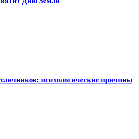
святят Дню Земли
отличников: психологические причины