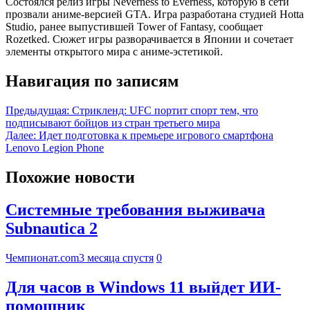
Состоялся релиз игры Neverness to Everness, которую в сети
прозвали аниме-версией GTA. Игра разработана студией Hotta
Studio, ранее выпустившей Tower of Fantasy, сообщает
Rozetked. Сюжет игры разворачивается в Японии и сочетает
элементы открытого мира с аниме-эстетикой.
Навигация по записям
Предыдущая:
Стрикленд: UFC портит спорт тем, что
подписывают бойцов из стран третьего мира
Далее:
Идет подготовка к премьере игрового смартфона
Lenovo Legion Phone
Похожие новости
Системные требования выживача
Subnautica 2
Чемпионат.com
3 месяца спустя
0
Для часов в Windows 11 выйдет ИИ-
помощник