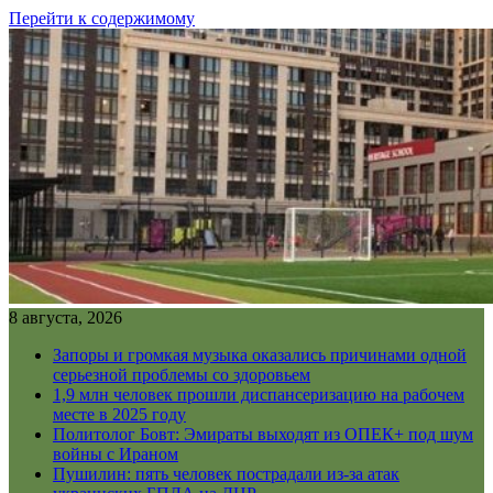
Перейти к содержимому
8 августа, 2026
Запоры и громкая музыка оказались причинами одной
серьезной проблемы со здоровьем
1,9 млн человек прошли диспансеризацию на рабочем
месте в 2025 году
Политолог Бовт: Эмираты выходят из ОПЕК+ под шум
войны с Ираном
Пушилин: пять человек пострадали из-за атак