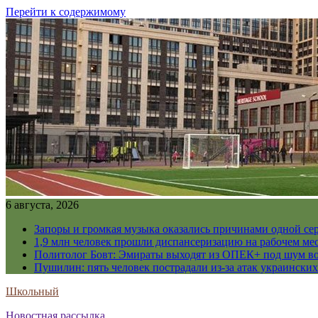
Перейти к содержимому
6 августа, 2026
Запоры и громкая музыка оказались причинами одной се
1,9 млн человек прошли диспансеризацию на рабочем мес
Политолог Бовт: Эмираты выходят из ОПЕК+ под шум в
Пушилин: пять человек пострадали из-за атак украинск
Школьный
Новостная рассылка