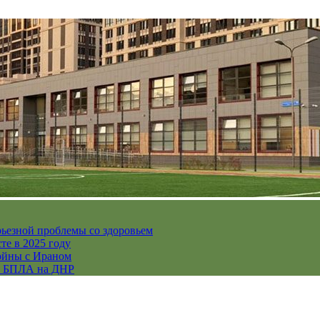
рьезной проблемы со здоровьем
те в 2025 году
ойны с Ираном
их БПЛА на ДНР