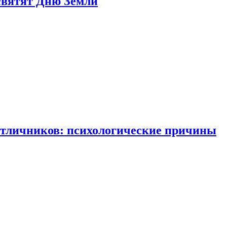
святят Дню Земли
отличников: психологические причины