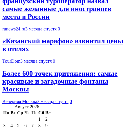
французский туроператор назвал
самые желанные для иностранцев
места в России
runews24.ru
3 месяца спустя
0
«Казанский марафон» взвинтил цены
в отелях
TourDom
3 месяца спустя
0
Более 600 точек притяжения: самые
красивые и загадочные фонтаны
Москвы
Вечерняя Москва
3 месяца спустя
0
Август 2026
Пн
Вт
Ср
Чт
Пт
Сб
Вс
1
2
3
4
5
6
7
8
9