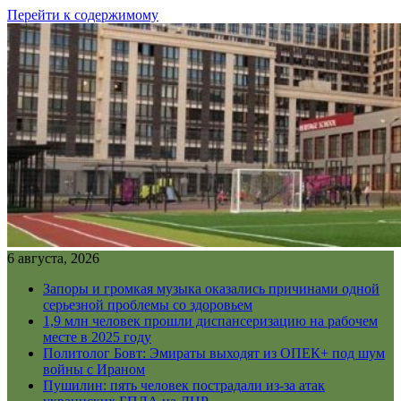
Перейти к содержимому
6 августа, 2026
Запоры и громкая музыка оказались причинами одной
серьезной проблемы со здоровьем
1,9 млн человек прошли диспансеризацию на рабочем
месте в 2025 году
Политолог Бовт: Эмираты выходят из ОПЕК+ под шум
войны с Ираном
Пушилин: пять человек пострадали из-за атак