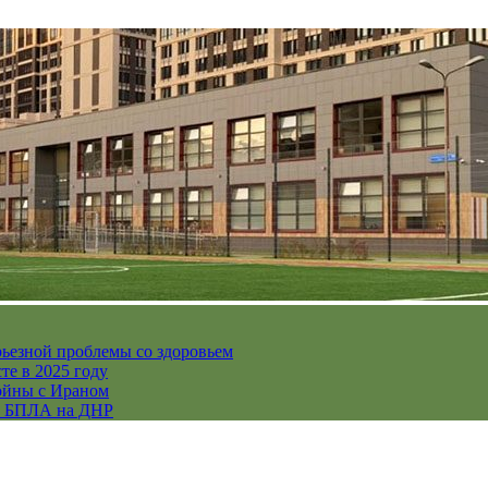
рьезной проблемы со здоровьем
те в 2025 году
ойны с Ираном
их БПЛА на ДНР