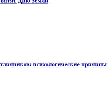
святят Дню Земли
отличников: психологические причины