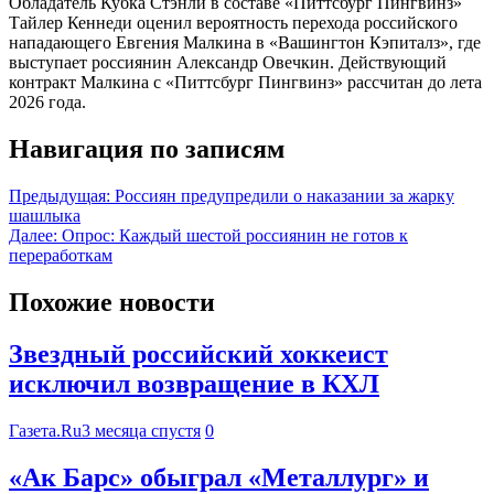
Обладатель Кубка Стэнли в составе «Питтсбург Пингвинз»
Тайлер Кеннеди оценил вероятность перехода российского
нападающего Евгения Малкина в «Вашингтон Кэпиталз», где
выступает россиянин Александр Овечкин. Действующий
контракт Малкина с «Питтсбург Пингвинз» рассчитан до лета
2026 года.
Навигация по записям
Предыдущая:
Россиян предупредили о наказании за жарку
шашлыка
Далее:
Опрос: Каждый шестой россиянин не готов к
переработкам
Похожие новости
Звездный российский хоккеист
исключил возвращение в КХЛ
Газета.Ru
3 месяца спустя
0
«Ак Барс» обыграл «Металлург» и