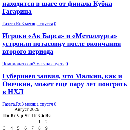
находится в шаге от финала Кубка
Гагарина
Газета.Ru
3 месяца спустя
0
Игроки «Ак Барса» и «Металлурга»
устроили потасовку после окончания
второго периода
Чемпионат.com
3 месяца спустя
0
Губерниев заявил, что Малкин, как и
Овечкин, может еще пару лет поиграть
в НХЛ
Газета.Ru
3 месяца спустя
0
Август 2026
Пн
Вт
Ср
Чт
Пт
Сб
Вс
1
2
3
4
5
6
7
8
9