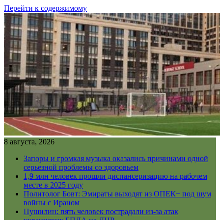
Перейти к содержимому
8 августа, 2026
Запоры и громкая музыка оказались причинами одной
серьезной проблемы со здоровьем
1,9 млн человек прошли диспансеризацию на рабочем
месте в 2025 году
Политолог Бовт: Эмираты выходят из ОПЕК+ под шум
войны с Ираном
Пушилин: пять человек пострадали из-за атак