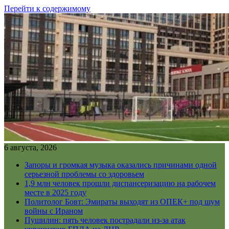
Перейти к содержимому
6 августа, 2026
Запоры и громкая музыка оказались причинами одной
серьезной проблемы со здоровьем
1,9 млн человек прошли диспансеризацию на рабочем
месте в 2025 году
Политолог Бовт: Эмираты выходят из ОПЕК+ под шум
войны с Ираном
Пушилин: пять человек пострадали из-за атак