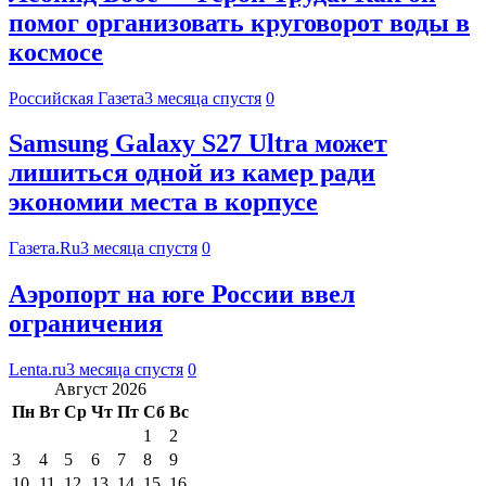
помог организовать круговорот воды в
космосе
Российская Газета
3 месяца спустя
0
Samsung Galaxy S27 Ultra может
лишиться одной из камер ради
экономии места в корпусе
Газета.Ru
3 месяца спустя
0
Аэропорт на юге России ввел
ограничения
Lenta.ru
3 месяца спустя
0
Август 2026
Пн
Вт
Ср
Чт
Пт
Сб
Вс
1
2
3
4
5
6
7
8
9
10
11
12
13
14
15
16