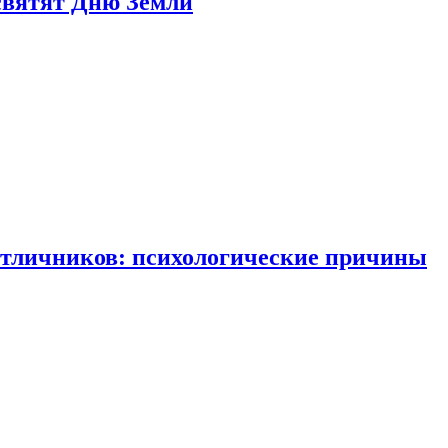
святят Дню Земли
отличников: психологические причины