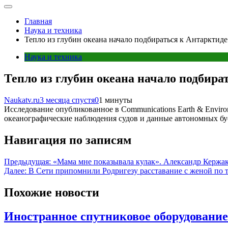
Главная
Наука и техника
Тепло из глубин океана начало подбираться к Антарктид
Наука и техника
Тепло из глубин океана начало подбир
Naukatv.ru
3 месяца спустя
0
1 минуты
Исследование опубликованное в Communications Earth & Envir
океанографические наблюдения судов и данные автономных бу
Навигация по записям
Предыдущая:
«Мама мне показывала кулак». Александр Кержак
Далее:
В Сети припомнили Родригезу расставание с женой по 
Похожие новости
Иностранное спутниковое оборудование