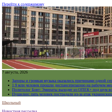
Перейти к содержимому
7 августа, 2026
Запоры и громкая музыка оказались причинами одной се
1,9 млн человек прошли диспансеризацию на рабочем мес
Политолог Бовт: Эмираты выходят из ОПЕК+ под шум в
Пушилин: пять человек пострадали из-за атак украинск
Школьный
Новостная рассылка