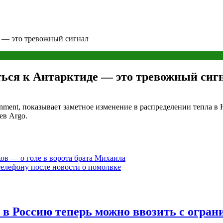
е — это тревожный сигнал
аться к Антарктиде — это тревожный сиг
onment, показывает заметное изменение в распределении тепла 
ев Argo.
ов — о голе в ворота брата Михаила
телефону после новости о помолвке
 в Россию теперь можно ввозить с огра