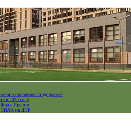
рьезной проблемы со здоровьем
те в 2025 году
ойны с Ираном
их БПЛА на ДНР